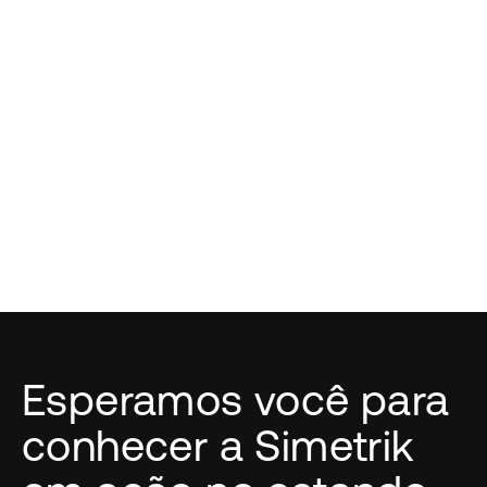
Mais de 160 empresas em 50+ países
utilizam a plataforma para processar
bilhões de registros diariamente e
conciliar mais de US$ 500 bilhões por
ano — reduzindo perdas, acelerando
fechamentos e escalando sem perder o
controle.
Esperamos você para
conhecer a Simetrik