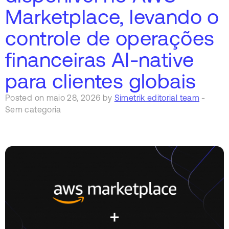
Marketplace, levando o
controle de operações
financeiras AI-native
para clientes globais
Posted on maio 28, 2026 by
Simetrik editorial team
-
Sem categoria