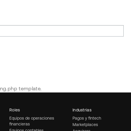
ing.php template.
Roles
Industrias
Equipos de operaciones
Pagos y fintech
financieras
Marketplaces
Equipos contables