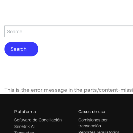
Search
for:
This is the error message in the parts/content-miss
Plataforma
Casos de uso
Software de Conciliación
Comisiones por
transacción
Simetrik AI
Reportes regulatorios