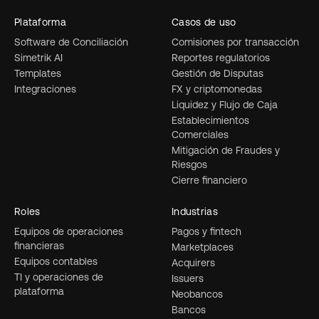
Plataforma
Casos de uso
Software de Conciliación
Comisiones por transacción
Simetrik AI
Reportes regulatorios
Templates
Gestión de Disputas
Integraciones
FX y criptomonedas
Liquidez y Flujo de Caja
Establecimientos
Comerciales
Mitigación de Fraudes y
Riesgos
Cierre financiero
Roles
Industrias
Equipos de operaciones
Pagos y fintech
financieras
Marketplaces
Equipos contables
Acquirers
TI y operaciones de
Issuers
plataforma
Neobancos
Bancos