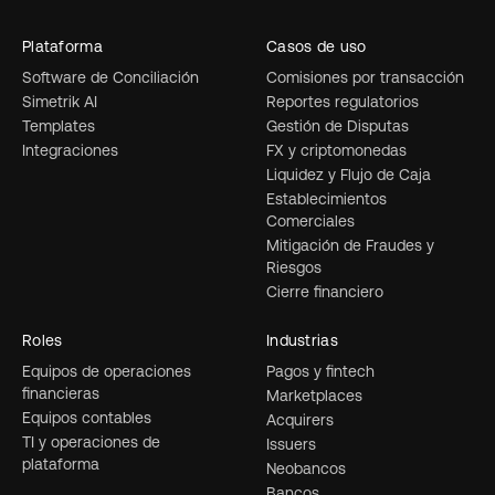
Plataforma
Casos de uso
Software de Conciliación
Comisiones por transacción
Simetrik AI
Reportes regulatorios
Templates
Gestión de Disputas
Integraciones
FX y criptomonedas
Liquidez y Flujo de Caja
Establecimientos
Comerciales
Mitigación de Fraudes y
Riesgos
Cierre financiero
Roles
Industrias
Equipos de operaciones
Pagos y fintech
financieras
Marketplaces
Equipos contables
Acquirers
TI y operaciones de
Issuers
plataforma
Neobancos
Bancos