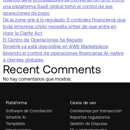
una plataforma SaaS global tomó el control de sus
operaciones de pago
De la zona gris a lo regulado: 5 controles financieros que
toda empresa cripto necesita antes de que entre en
vigor la Clarity Act
El Centro de Operaciones ha llegado
Simetrik ya está disponible en AWS Marketplace,
llevando el control de operaciones financieras AI-native
a clientes globales
Recent Comments
No hay comentarios que mostrar.
Plataforma
Casos de uso
Software de Conciliación
Comisiones por transacción
Simetrik AI
Reportes regulatorios
Templates
Gestión de Disputas