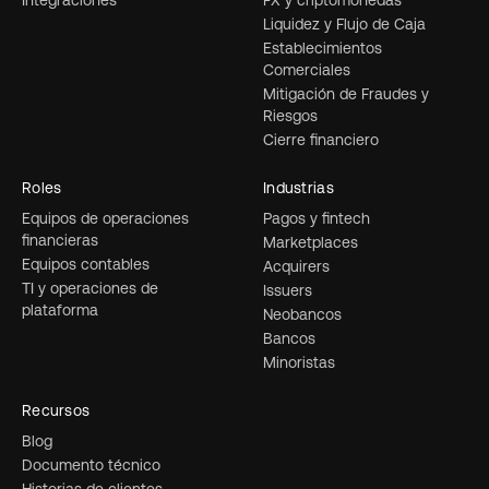
Integraciones
FX y criptomonedas
Liquidez y Flujo de Caja
Establecimientos
Comerciales
Mitigación de Fraudes y
Riesgos
Cierre financiero
Roles
Industrias
Equipos de operaciones
Pagos y fintech
financieras
Marketplaces
Equipos contables
Acquirers
TI y operaciones de
Issuers
plataforma
Neobancos
Bancos
Minoristas
Recursos
Blog
Documento técnico