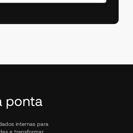
a ponta
 dados internas para
idas e transformar