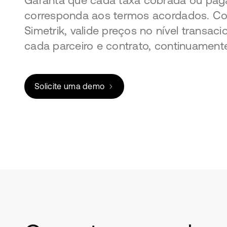
Garanta que cada taxa cobrada ou pag
corresponda aos termos acordados. C
Simetrik, valide preços no nível transac
cada parceiro e contrato, continuament
Solicite uma demo