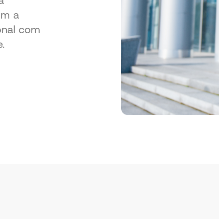
a
om a
ional com
e.