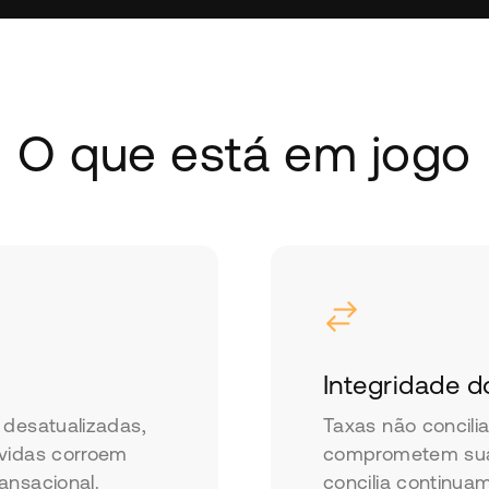
O que está em jogo
Integridade d
 desatualizadas,
Taxas não concili
evidas corroem
comprometem suas 
ansacional.
concilia continua