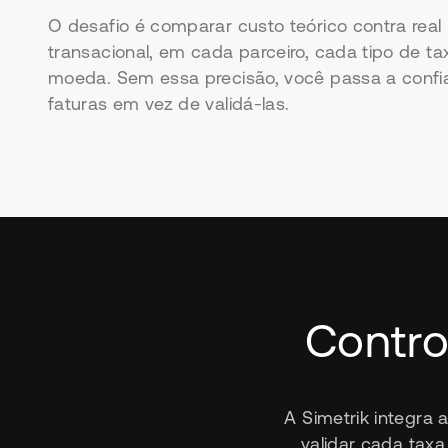
O desafio é comparar custo teórico contra real 
transacional, em cada parceiro, cada tipo de t
moeda. Sem essa precisão, você passa a confi
faturas em vez de validá-las.
Contro
A Simetrik integra 
validar cada taxa