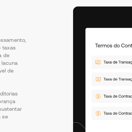
essamento,
e taxas
a de
A lacuna
vel de
itorias
brança
sustentar
 se