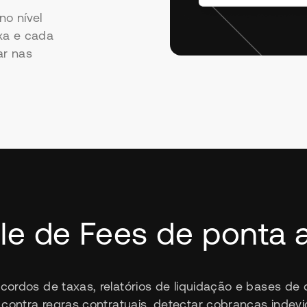
no nível
axa e cada
ar nas
le de Fees de ponta 
acordos de taxas, relatórios de liquidação e bases de
 contra regras contratuais, detectar cobranças indev