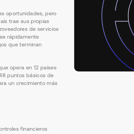
es oportunidades, pero
aís trae sus propias
roveedores de servicios
rse rápidamente
egos que terminan
que opera en 12 países
 148 puntos básicos de
para un crecimiento más
ontroles financieros