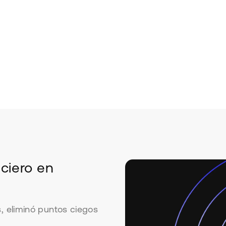
nciero en
 eliminó puntos ciegos
.