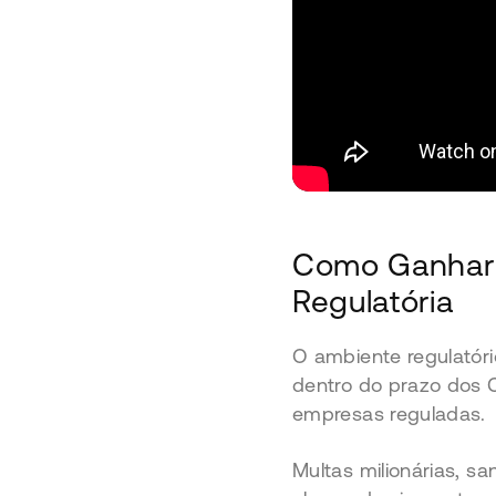
Como Ganhar P
Regulatória
O ambiente regulatório
dentro do prazo dos C
empresas reguladas.
Multas milionárias, s