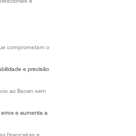
eracionais e
 que comprometam o
abilidade e precisão
nvio ao Bacen sem
a erros e aumenta a
es financeiras e