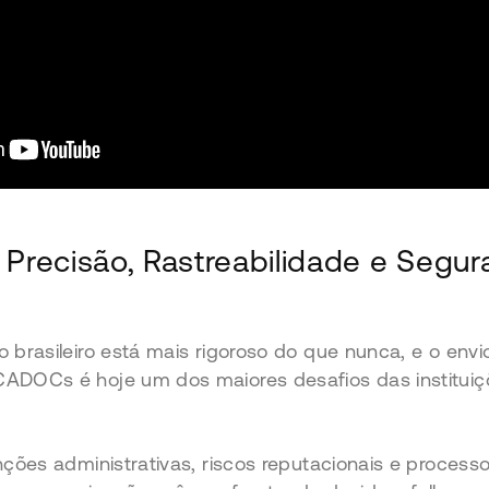
recisão, Rastreabilidade e Segur
 brasileiro está mais rigoroso do que nunca, e o envio
ADOCs é hoje um dos maiores desafios das instituiçõ
anções administrativas, riscos reputacionais e proces