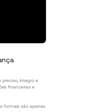
ança
 preciso, íntegro e
es financeiras e
sos formais são apenas