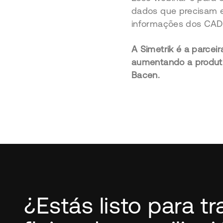
dados que precisam el
informações dos CADOC
A Simetrik é a parcei
aumentando a produtiv
Bacen.
¿Estás listo para t