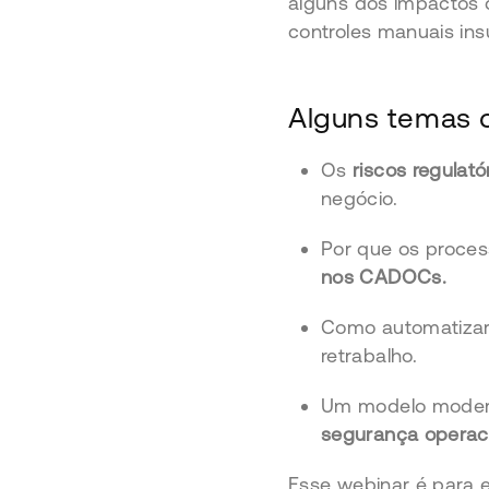
alguns dos impactos 
controles manuais insu
Alguns temas q
Os
riscos regulató
negócio.
Por que os proces
nos CADOCs.
Como automatizar 
retrabalho.
Um modelo modern
segurança operaci
Esse webinar é para e