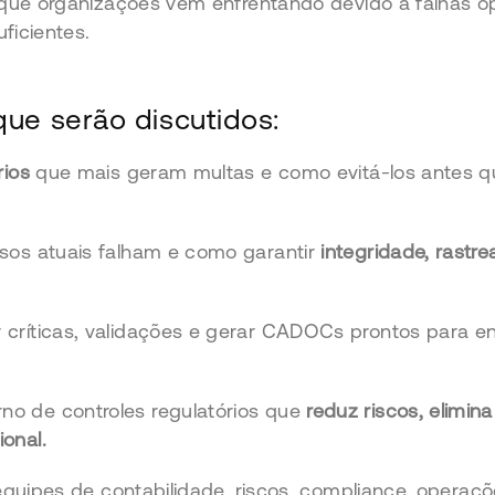
que organizações vêm enfrentando devido a falhas op
ficientes.
ue serão discutidos:
rios
que mais geram multas e como evitá-los antes
sos atuais falham e como garantir
integridade, rastre
críticas, validações e gerar CADOCs prontos para e
o de controles regulatórios que
reduz riscos, elimin
onal.
quipes de contabilidade, riscos, compliance, operaçõ