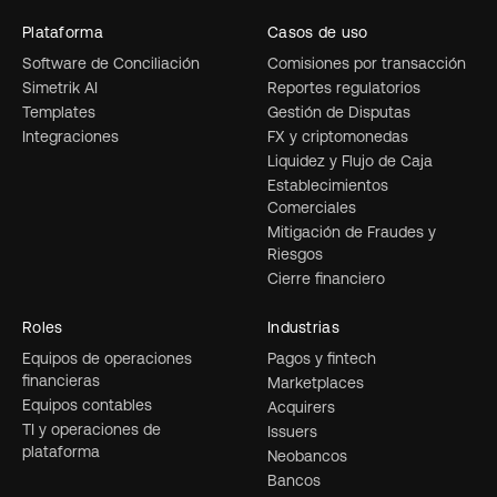
Plataforma
Casos de uso
Software de Conciliación
Comisiones por transacción
Simetrik AI
Reportes regulatorios
Templates
Gestión de Disputas
Integraciones
FX y criptomonedas
Liquidez y Flujo de Caja
Establecimientos
Comerciales
Mitigación de Fraudes y
Riesgos
Cierre financiero
Roles
Industrias
Equipos de operaciones
Pagos y fintech
financieras
Marketplaces
Equipos contables
Acquirers
TI y operaciones de
Issuers
plataforma
Neobancos
Bancos