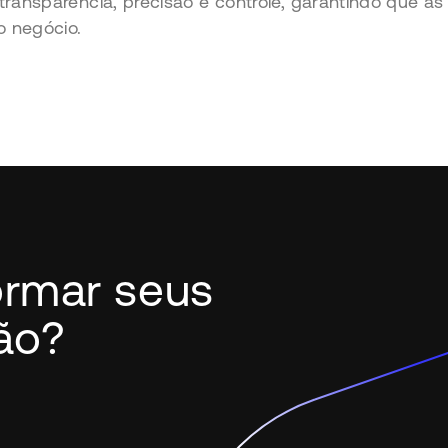
transparência, precisão e controle, garantindo que 
 negócio.
ormar seus
ção?