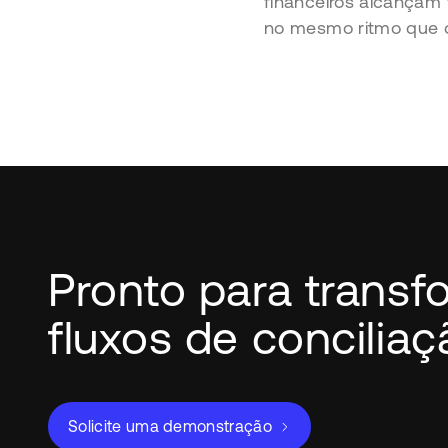
financeiros alcançam 
no mesmo ritmo que o
Pronto para transf
fluxos de concilia
Solicite uma demonstração