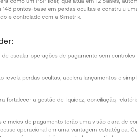
verá como um PSP líder, que atua em 12 países, autom
cou 148 pontos-base em perdas ocultas e construiu u
do e controlado com a Simetrik.
der:
eis de escalar operações de pagamento sem controles 
revela perdas ocultas, acelera lançamentos e simpl
a fortalecer a gestão de liquidez, conciliação, relatór
hs e meios de pagamento terão uma visão clara de c
ocesso operacional em uma vantagem estratégica. Com