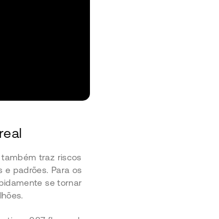
real
 também traz riscos
 e padrões. Para os
pidamente se tornar
lhões.