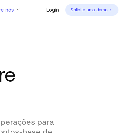
re nós
Login
Solicite uma demo
re
operações para
pontos-base de