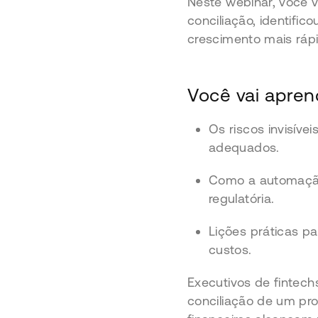
Neste webinar, você 
conciliação, identifi
crescimento mais rápi
Você vai apren
Os riscos invisív
adequados.
Como a automação 
regulatória.
Lições práticas par
custos.
Executivos de fintec
conciliação de um pr