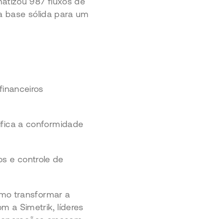
atizou 987 fluxos de
ma base sólida para um
financeiros
ifica a conformidade
ios e controle de
omo transformar a
 a Simetrik, líderes