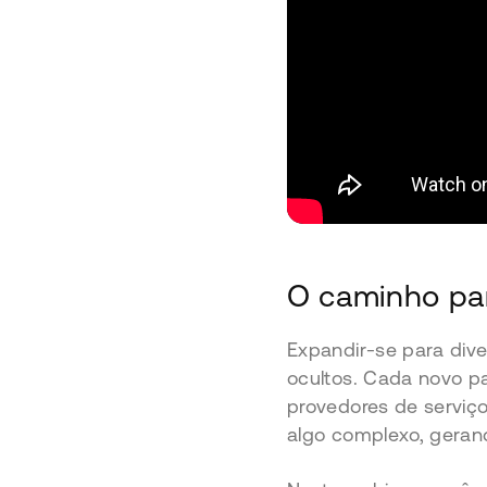
O caminho par
Expandir-se para div
ocultos. Cada novo p
provedores de serviç
algo complexo, geran