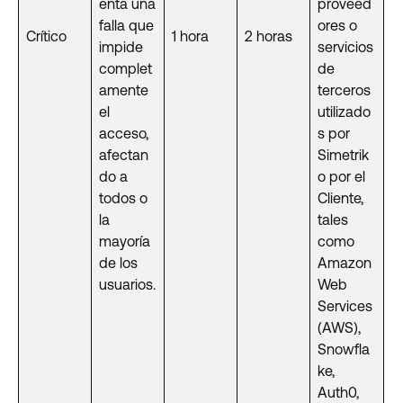
enta una
proveed
falla que
ores o
Crítico
1 hora
2 horas
impide
servicios
complet
de
amente
terceros
el
utilizado
acceso,
s por
afectan
Simetrik
do a
o por el
todos o
Cliente,
la
tales
mayoría
como
de los
Amazon
usuarios.
Web
Services
(AWS),
Snowfla
ke,
Auth0,