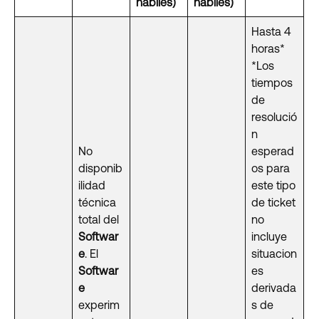
hábiles)
hábiles)
Hasta 4
horas*
*Los
tiempos
de
resolució
n
No
esperad
disponib
os para
ilidad
este tipo
técnica
de ticket
total del
no
Softwar
incluye
e
. El
situacion
Softwar
es
e
derivada
experim
s de