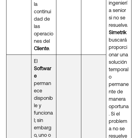
ingenierí
la
a senior
continui
si no se
dad de
resuelve.
las
Simetrik
operacio
buscará
nes del
proporci
Cliente
.
onar una
El
solución
Softwar
temporal
e
o
perman
permane
ece
nte de
disponib
manera
le y
oportuna
funciona
. Si el
l; sin
problem
embarg
a no se
o, uno o
resuelve