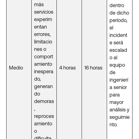
más
dentro
servicios
de dicho
experim
período,
entan
el
errores,
incident
limitacio
e será
nes o
escalad
comport
o al
amiento
equipo
Medio
4 horas
16 horas
inespera
de
do,
ingenierí
generan
a senior
do
para
demoras
mayor
,
análisis y
reproces
seguimie
amiento
nto.
o
dificulta