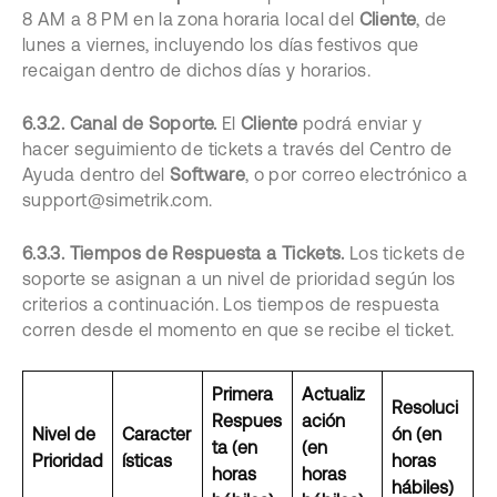
8 AM a 8 PM en la zona horaria local del
Cliente
, de
lunes a viernes, incluyendo los días festivos que
recaigan dentro de dichos días y horarios.
6.3.2. Canal de Soporte.
El
Cliente
podrá enviar y
hacer seguimiento de tickets a través del Centro de
Ayuda dentro del
Software
, o por correo electrónico a
support@simetrik.com.
6.3.3. Tiempos de Respuesta a Tickets.
Los tickets de
soporte se asignan a un nivel de prioridad según los
criterios a continuación. Los tiempos de respuesta
corren desde el momento en que se recibe el ticket.
Primera
Actualiz
Resoluci
Respues
ación
Nivel de
Caracter
ón (en
ta (en
(en
Prioridad
ísticas
horas
horas
horas
hábiles)