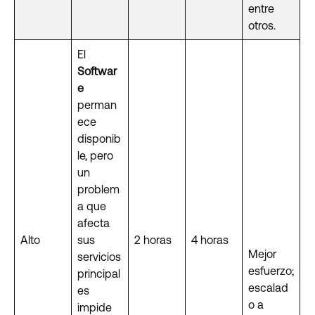
entre
otros.
El
Softwar
e
perman
ece
disponib
le, pero
un
problem
a que
afecta
Alto
sus
2 horas
4 horas
Mejor
servicios
esfuerzo;
principal
escalad
es
o a
impide